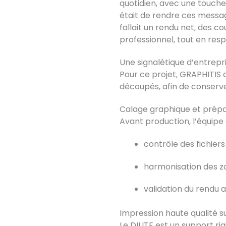
quotidien, avec une touche
était de rendre ces message
fallait un rendu net, des c
professionnel, tout en resp
Une signalétique d’entrepri
Pour ce projet, GRAPHITIS 
découpés, afin de conserve
Calage graphique et prépar
Avant production, l’équipe 
contrôle des fichiers
harmonisation des z
validation du rendu at
Impression haute qualité su
Le DILITE est un support rig