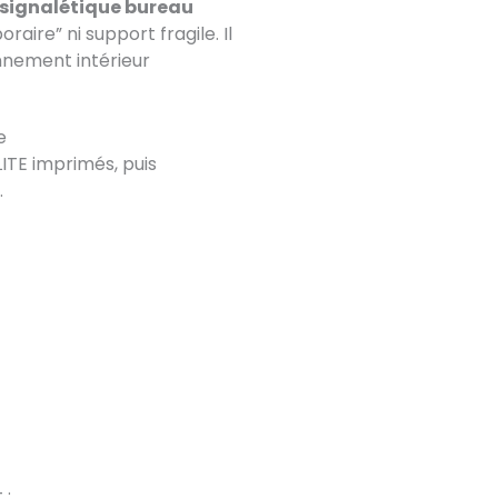
signalétique bureau
aire” ni support fragile. Il
onnement intérieur
e
ITE imprimés, puis
.
 :