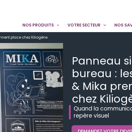
NOS PRODUITS
VOTRE SECTEUR
NOS SAV
nnent place chez Kiliogène
Panneau si
bureau : le
& Mika pre
chez Kilio
Quand la communicati
repère visuel
DEMANDEZ VOTRE DEVI