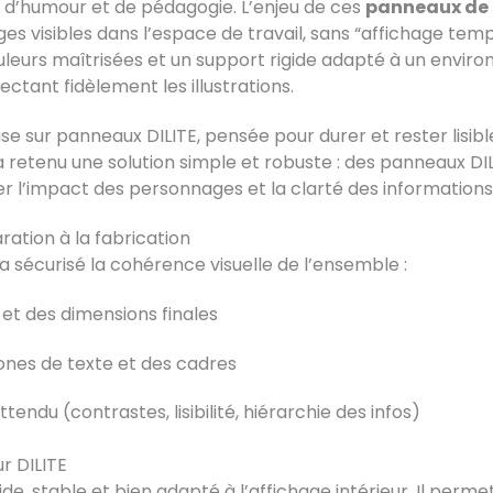
 d’humour et de pédagogie. L’enjeu de ces
panneaux de 
s visibles dans l’espace de travail, sans “affichage tempor
ouleurs maîtrisées et un support rigide adapté à un envir
ectant fidèlement les illustrations.
se sur panneaux DILITE, pensée pour durer et rester lisibl
a retenu une solution simple et robuste : des panneaux DIL
r l’impact des personnages et la clarté des informations
ation à la fabrication
a sécurisé la cohérence visuelle de l’ensemble :
 et des dimensions finales
ones de texte et des cadres
tendu (contrastes, lisibilité, hiérarchie des infos)
r DILITE
ide, stable et bien adapté à l’affichage intérieur. Il permet