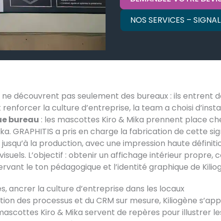
NOS SERVICES – SIGNA
rs ne découvrent pas seulement des bureaux : ils entrent 
et renforcer la culture d’entreprise, la team a choisi d’inst
ue bureau
: les mascottes Kiro & Mika prennent place chez
a. GRAPHITIS a pris en charge la fabrication de cette sig
 jusqu’à la production, avec une impression haute définit
uels. L’objectif : obtenir un affichage intérieur propre, c
vant le ton pédagogique et l’identité graphique de Kilio
les, ancrer la culture d’entreprise dans les locaux
ation des processus et du CRM sur mesure, Kiliogène s’a
mascottes Kiro & Mika servent de repères pour illustrer le