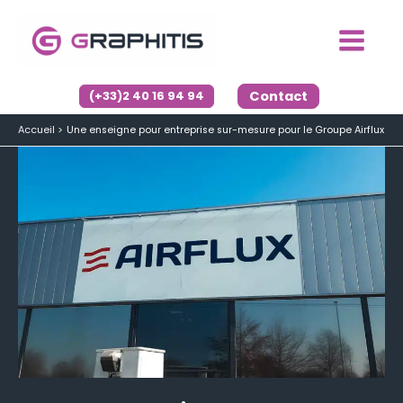
Aller
au
contenu
Contact
(+33)2 40 16 94 94
Accueil
Une enseigne pour entreprise sur-mesure pour le Groupe Airflux